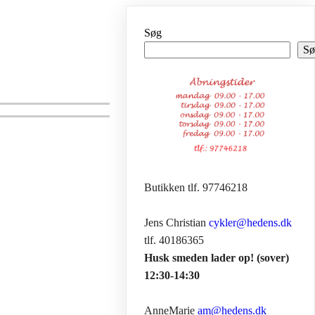
Søg
Sø
Butikken tlf. 97746218
Jens Christian
cykler@hedens.dk
tlf. 40186365
Husk smeden lader op! (sover)
12:30-14:30
AnneMarie
am@hedens.dk