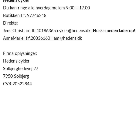
Hedens cykler
Du kan ringe alle hverdag mellem 9.00 – 17.00
Butikken tlf. 97746218
Direkte:
Jens Christian tlf. 40186365 cykler@hedens.dk
Husk smeden lader op! 
AnneMarie tlf.20336160 am@hedens.dk
Firma oplysninger:
Hedens cykler
Solbjerghedevej 27
7950 Solbjerg
CVR 20522844