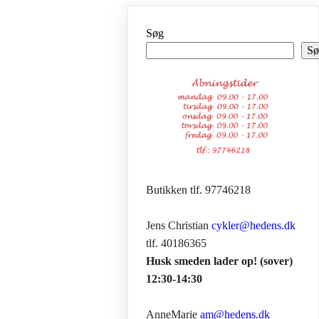
Søg
Sø
Butikken tlf. 97746218
Jens Christian
cykler@hedens.dk
tlf. 40186365
Husk smeden lader op! (sover)
12:30-14:30
AnneMarie
am@hedens.dk