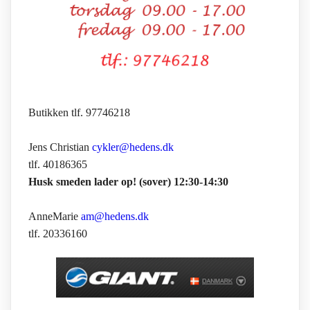
Butikken tlf. 97746218
Jens Christian
cykler@hedens.dk
tlf. 40186365
Husk smeden lader op! (sover) 12:30-14:30
AnneMarie
am@hedens.dk
tlf. 20336160